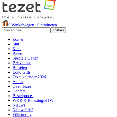
0
Winkelwagen
, 0 producten
Zoeken
Zomer
Sint
Kerst
Pasen
Speciale Dagen
Brievenbus
Borrelen
Logo Gifts
Tezet kalender 2026
Acties
Over Tezet
Contact
Bestelproces
WKR & Belasting/BTW
Nieuws
Nieuwsbrief
Etikettering