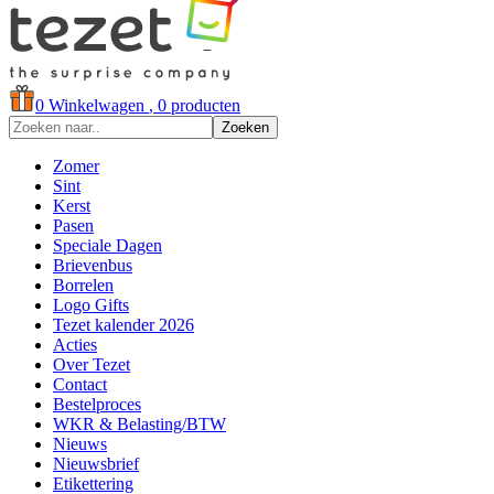
0
Winkelwagen
, 0 producten
Zoeken
Zomer
Sint
Kerst
Pasen
Speciale Dagen
Brievenbus
Borrelen
Logo Gifts
Tezet kalender 2026
Acties
Over Tezet
Contact
Bestelproces
WKR & Belasting/BTW
Nieuws
Nieuwsbrief
Etikettering