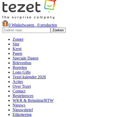
0
Winkelwagen
, 0 producten
Zoeken
Zomer
Sint
Kerst
Pasen
Speciale Dagen
Brievenbus
Borrelen
Logo Gifts
Tezet kalender 2026
Acties
Over Tezet
Contact
Bestelproces
WKR & Belasting/BTW
Nieuws
Nieuwsbrief
Etikettering