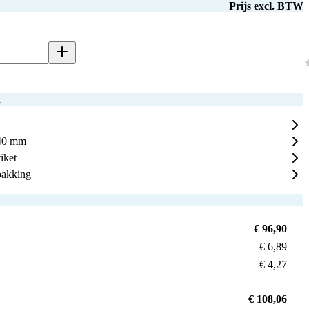
Prijs excl. BTW
n
 40 mm
iket
pakking
€ 96,90
€ 6,89
€ 4,27
€ 108,06