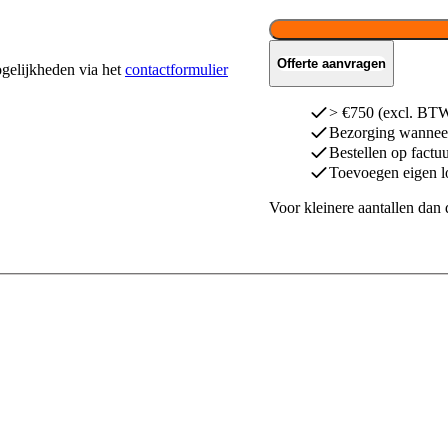
Offerte aanvragen
ogelijkheden via het
contactformulier
> €750 (excl. BTW)
Bezorging wanneer
Bestellen op factu
Toevoegen eigen l
Voor kleinere aantallen dan 