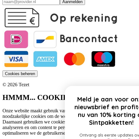
Aanmelden
Cookies beheren
© 2026 Tezet
HMMM... COOKIES!
Meld je aan voor onze
nieuwsbrief en profiteer
Onze website maakt gebruik van cookies. Zo gebruiken wij
nu van 10% korting op
noodzakelijke cookies om de website functioneel te houden.
Sintpakketten!
Daarnaast gebruiken we cookies om het verkeer op onze website te
analyseren en om content te personaliseren. Op deze manier
optimaliseren we de gebruikerservaring op onze website.
Ontvang als eerste updates over