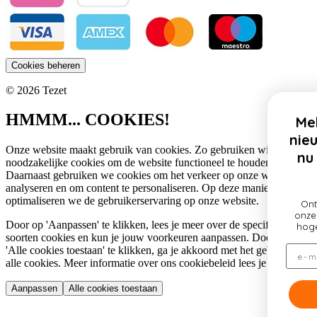
Cookies beheren
© 2026 Tezet
HMMM... COOKIES!
Meld je aan voor onze
nieuwsbrief en profiteer
Onze website maakt gebruik van cookies. Zo gebruiken wij
nu van 10% korting op
noodzakelijke cookies om de website functioneel te houden.
Sintpakketten!
Daarnaast gebruiken we cookies om het verkeer op onze website te
analyseren en om content te personaliseren. Op deze manier
optimaliseren we de gebruikerservaring op onze website.
Ontvang als eerste updates over
onze nieuwe collectie, profiteer van
Door op 'Aanpassen' te klikken, lees je meer over de specifieke
hoge kortingen en nog veel meer!
soorten cookies en kun je jouw voorkeuren aanpassen. Door op
Email
'Alle cookies toestaan' te klikken, ga je akkoord met het gebruik van
alle cookies. Meer informatie over ons cookiebeleid lees je
hier
.
Aanpassen
Alle cookies toestaan
> Aanmelden