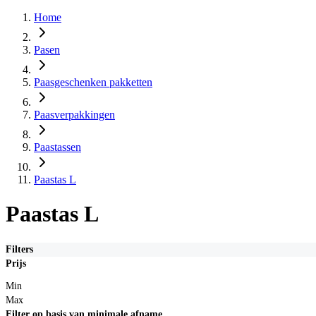
Home
Pasen
Paasgeschenken pakketten
Paasverpakkingen
Paastassen
Paastas L
Paastas L
Filters
Prijs
Min
Max
Filter op basis van minimale afname