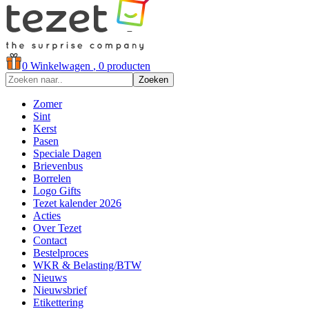
0
Winkelwagen
, 0 producten
Zoeken
Zomer
Sint
Kerst
Pasen
Speciale Dagen
Brievenbus
Borrelen
Logo Gifts
Tezet kalender 2026
Acties
Over Tezet
Contact
Bestelproces
WKR & Belasting/BTW
Nieuws
Nieuwsbrief
Etikettering