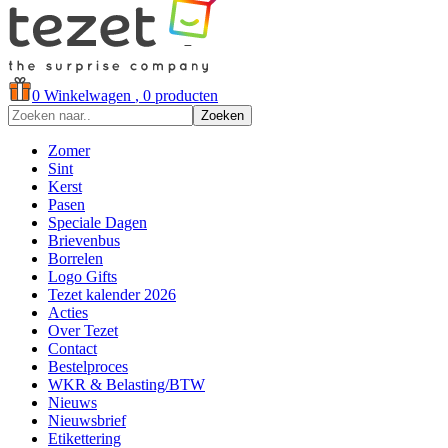
0
Winkelwagen
, 0 producten
Zoeken
Zomer
Sint
Kerst
Pasen
Speciale Dagen
Brievenbus
Borrelen
Logo Gifts
Tezet kalender 2026
Acties
Over Tezet
Contact
Bestelproces
WKR & Belasting/BTW
Nieuws
Nieuwsbrief
Etikettering