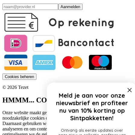
Aanmelden
Cookies beheren
© 2026 Tezet
Meld je aan voor onze
HMMM... COOKIES!
nieuwsbrief en profiteer
nu van 10% korting op
Onze website maakt gebruik van cookies. Zo gebruiken wij
Sintpakketten!
noodzakelijke cookies om de website functioneel te houden.
Daarnaast gebruiken we cookies om het verkeer op onze website te
analyseren en om content te personaliseren. Op deze manier
Ontvang als eerste updates over
optimaliseren we de gebruikerservaring op onze website.