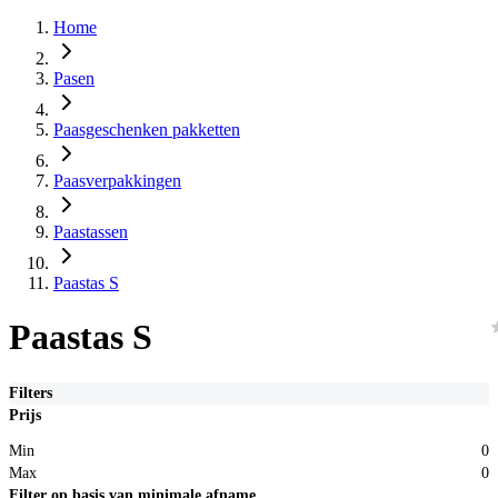
Home
Pasen
Paasgeschenken pakketten
Paasverpakkingen
Paastassen
Paastas S
Paastas S
Filters
Prijs
Min
0
Max
0
Filter op basis van minimale afname