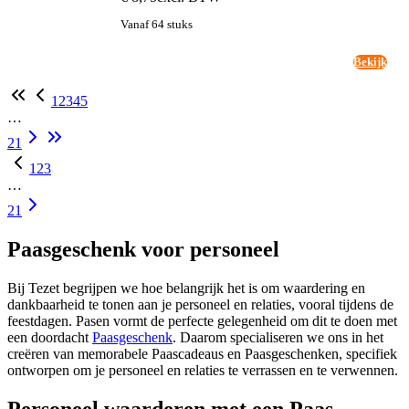
Vanaf 64 stuks
Bekijk
1
2
3
4
5
…
21
1
2
3
…
21
Paasgeschenk voor personeel
Bij Tezet begrijpen we hoe belangrijk het is om waardering en
dankbaarheid te tonen aan je personeel en relaties, vooral tijdens de
feestdagen. Pasen vormt de perfecte gelegenheid om dit te doen met
een doordacht
Paasgeschenk
. Daarom specialiseren we ons in het
creëren van memorabele Paascadeaus en Paasgeschenken, specifiek
ontworpen om je personeel en relaties te verrassen en te verwennen.
Personeel waarderen met een Paas