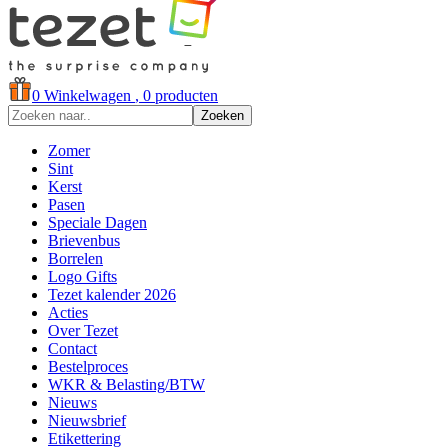
0
Winkelwagen
, 0 producten
Zoeken
Zomer
Sint
Kerst
Pasen
Speciale Dagen
Brievenbus
Borrelen
Logo Gifts
Tezet kalender 2026
Acties
Over Tezet
Contact
Bestelproces
WKR & Belasting/BTW
Nieuws
Nieuwsbrief
Etikettering