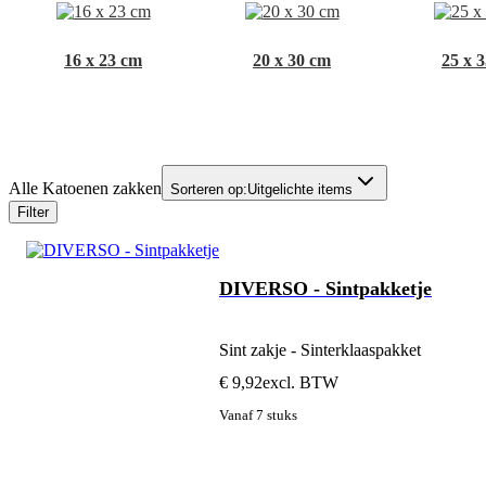
16 x 23 cm
20 x 30 cm
25 x 
Alle Katoenen zakken
Sorteren op:
Uitgelichte items
Filter
DIVERSO - Sintpakketje
Sint zakje - Sinterklaaspakket
€ 9,92
excl. BTW
Vanaf 7 stuks