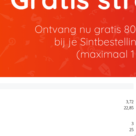
3,72
22,85
3
25