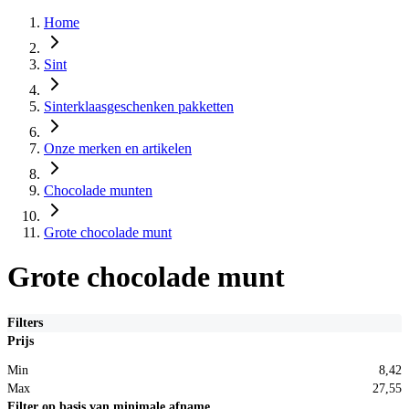
Home
Sint
Sinterklaasgeschenken pakketten
Onze merken en artikelen
Chocolade munten
Grote chocolade munt
Grote chocolade munt
Filters
Prijs
Min
8,42
Max
27,55
Filter op basis van minimale afname