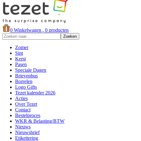
0
Winkelwagen
, 0 producten
Zoeken
Zomer
Sint
Kerst
Pasen
Speciale Dagen
Brievenbus
Borrelen
Logo Gifts
Tezet kalender 2026
Acties
Over Tezet
Contact
Bestelproces
WKR & Belasting/BTW
Nieuws
Nieuwsbrief
Etikettering