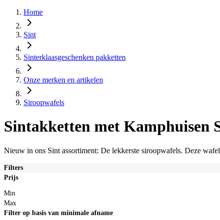
Home
Sint
Sinterklaasgeschenken pakketten
Onze merken en artikelen
Siroopwafels
Sintakketten met Kamphuisen S
Nieuw in ons Sint assortiment: De lekkerste siroopwafels. Deze wafe
Filters
Prijs
Min
Max
Filter op basis van minimale afname