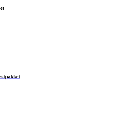
et
stpakket