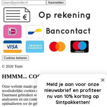
Aanmelden
Cookies beheren
© 2026 Tezet
HMMM... COOKIES!
Meld je aan voor onze
Onze website maakt gebruik van cookies. Zo gebruiken wij
nieuwsbrief en profiteer
noodzakelijke cookies om de website functioneel te houden.
Daarnaast gebruiken we cookies om het verkeer op onze website te
nu van 10% korting op
analyseren en om content te personaliseren. Op deze manier
Sintpakketten!
optimaliseren we de gebruikerservaring op onze website.