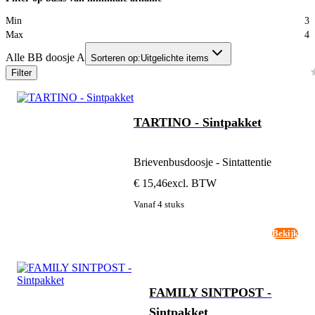
Min
3
Max
4
Alle BB doosje A
Sorteren op:
Uitgelichte items
Filter
TARTINO - Sintpakket
Brievenbusdoosje - Sintattentie
€ 15,46
excl. BTW
Vanaf 4 stuks
Bekijk
FAMILY SINTPOST -
Sintpakket