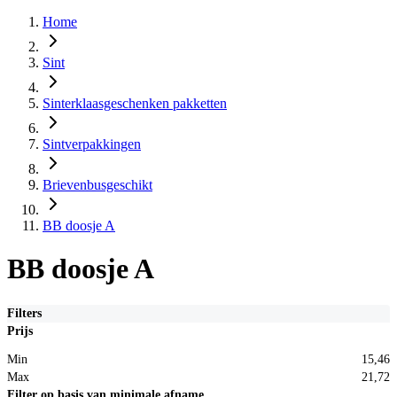
Home
Sint
Sinterklaasgeschenken pakketten
Sintverpakkingen
Brievenbusgeschikt
BB doosje A
BB doosje A
Filters
Prijs
Min
15,46
Max
21,72
Filter op basis van minimale afname