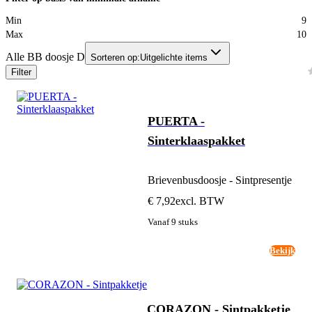
Min
9
Max
10
Alle BB doosje D
Sorteren op:
Uitgelichte items
Filter
PUERTA -
Sinterklaaspakket
Brievenbusdoosje - Sintpresentje
€ 7,92
excl. BTW
Vanaf 9 stuks
Bekijk
CORAZON - Sintpakketje