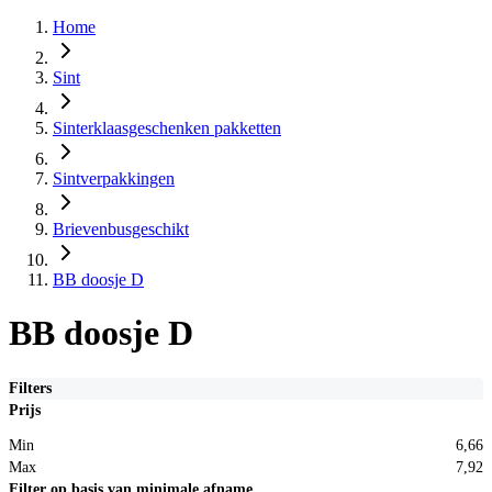
Home
Sint
Sinterklaasgeschenken pakketten
Sintverpakkingen
Brievenbusgeschikt
BB doosje D
BB doosje D
Filters
Prijs
Min
6,66
Max
7,92
Filter op basis van minimale afname