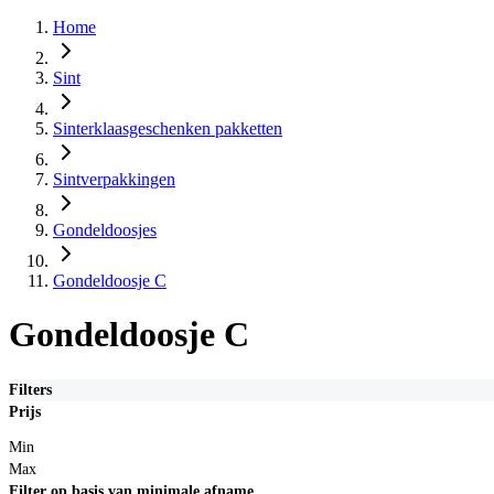
Home
Sint
Sinterklaasgeschenken pakketten
Sintverpakkingen
Gondeldoosjes
Gondeldoosje C
Gondeldoosje C
Filters
Prijs
Min
Max
Filter op basis van minimale afname