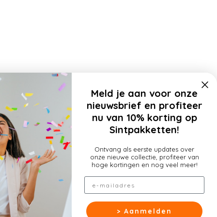
Meld je aan voor onze
nieuwsbrief en profiteer
nu van 10% korting op
Sintpakketten!
Ontvang als eerste updates over
onze nieuwe collectie, profiteer van
hoge kortingen en nog veel meer!
Email
n we cookies om het verkeer op onze website te analyseren en om
> Aanmelden
oestaan' te klikken, ga je akkoord met het gebruik van alle cookies.