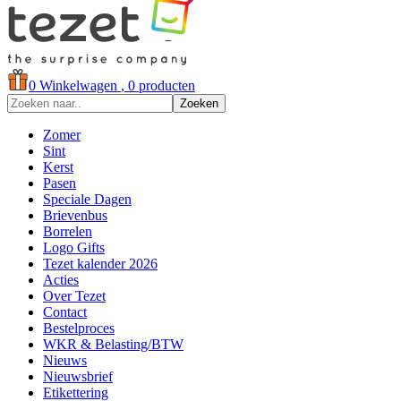
0
Winkelwagen
, 0 producten
Zoeken
Zomer
Sint
Kerst
Pasen
Speciale Dagen
Brievenbus
Borrelen
Logo Gifts
Tezet kalender 2026
Acties
Over Tezet
Contact
Bestelproces
WKR & Belasting/BTW
Nieuws
Nieuwsbrief
Etikettering