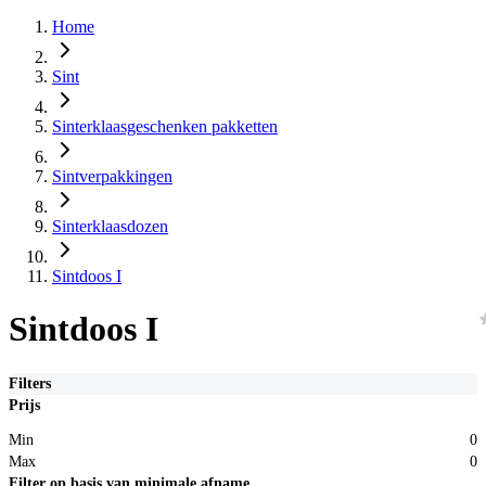
Home
Sint
Sinterklaasgeschenken pakketten
Sintverpakkingen
Sinterklaasdozen
Sintdoos I
Sintdoos I
Filters
Prijs
Min
0
Max
0
Filter op basis van minimale afname