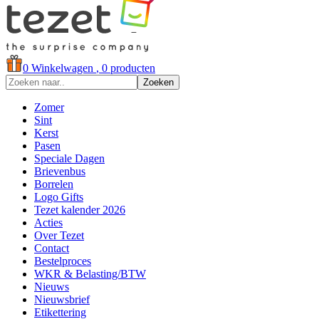
0
Winkelwagen
, 0 producten
Zoeken
Zomer
Sint
Kerst
Pasen
Speciale Dagen
Brievenbus
Borrelen
Logo Gifts
Tezet kalender 2026
Acties
Over Tezet
Contact
Bestelproces
WKR & Belasting/BTW
Nieuws
Nieuwsbrief
Etikettering