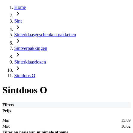
Home
Sint
Sinterklaasgeschenken pakketten
Sintverpakkingen
Sinterklaasdozen
Sintdoos O
Sintdoos O
Filters
Prijs
Min
15,89
Max
16,62
Filter op basis van minimale afname