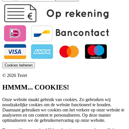
Cookies beheren
© 2026 Tezet
Meld je aan voor onze
HMMM... COOKIES!
nieuwsbrief en profiteer
Onze website maakt gebruik van cookies. Zo gebruiken wij
nu van 10% korting op
noodzakelijke cookies om de website functioneel te houden.
Sintpakketten!
Daarnaast gebruiken we cookies om het verkeer op onze website te
analyseren en om content te personaliseren. Op deze manier
Ontvang als eerste updates over
optimaliseren we de gebruikerservaring op onze website.
onze nieuwe collectie, profiteer van