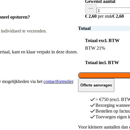
Gewenst aantal
€ 2,60
per stuk
€ 2,60
soneel opsturen?
Totaal
individueel te verzenden.
Totaal excl. BTW
BTW 21%
iaal, kant en klaar verpakt in deze dozen.
Totaal incl. BTW
de mogelijkheden via het
contactformulier
Offerte aanvragen
> €750 (excl. BTW)
Bezorging wanneer
Bestellen op factu
Toevoegen eigen l
Voor kleinere aantallen dan 