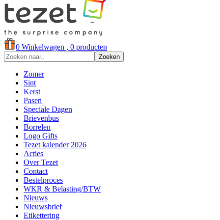
0
Winkelwagen
, 0 producten
Zoeken
Zomer
Sint
Kerst
Pasen
Speciale Dagen
Brievenbus
Borrelen
Logo Gifts
Tezet kalender 2026
Acties
Over Tezet
Contact
Bestelproces
WKR & Belasting/BTW
Nieuws
Nieuwsbrief
Etikettering