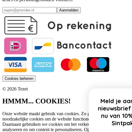
Aanmelden
Cookies beheren
© 2026 Tezet
Meld je aan voor onze
HMMM... COOKIES!
nieuwsbrief en profiteer
Onze website maakt gebruik van cookies. Zo gebruiken wij
nu van 10% korting op
noodzakelijke cookies om de website functioneel te houden.
Sintpakketten!
Daarnaast gebruiken we cookies om het verkeer op onze website te
analyseren en om content te personaliseren. Op deze manier