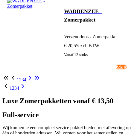
WADDENZEE -
Zomerpakket
Verzenddoos - Zomerpakket
€ 20,55
excl. BTW
Vanaf 12 stuks
Bekijk
1
2
3
4
1
2
3
4
Luxe Zomerpakketten vanaf € 13,50
Full-service
Wij kunnen je een compleet service pakket bieden met aflevering op
één of honderden adressen. Wij zorgen voor het samenstellen en