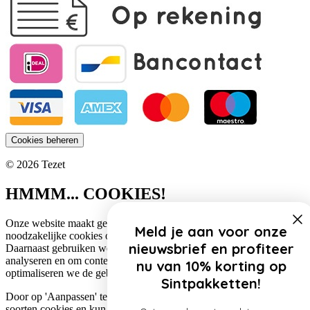
Cookies beheren
© 2026 Tezet
HMMM... COOKIES!
Onze website maakt gebruik van cookies. Zo gebruiken wij
Meld je aan voor onze
noodzakelijke cookies om de website functioneel te houden.
nieuwsbrief en profiteer
Daarnaast gebruiken we cookies om het verkeer op onze website te
analyseren en om content te personaliseren. Op deze manier
nu van 10% korting op
optimaliseren we de gebruikerservaring op onze website.
Sintpakketten!
Door op 'Aanpassen' te klikken, lees je meer over de specifieke
soorten cookies en kun je jouw voorkeuren aanpassen. Door op