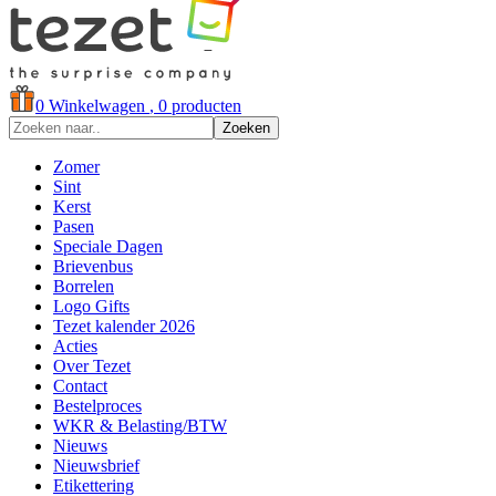
0
Winkelwagen
, 0 producten
Zoeken
Zomer
Sint
Kerst
Pasen
Speciale Dagen
Brievenbus
Borrelen
Logo Gifts
Tezet kalender 2026
Acties
Over Tezet
Contact
Bestelproces
WKR & Belasting/BTW
Nieuws
Nieuwsbrief
Etikettering