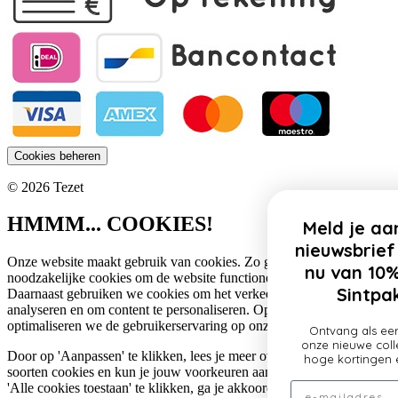
Cookies beheren
© 2026 Tezet
HMMM... COOKIES!
Meld je aan voor onze
nieuwsbrief en profiteer
Onze website maakt gebruik van cookies. Zo gebruiken wij
nu van 10% korting op
noodzakelijke cookies om de website functioneel te houden.
Sintpakketten!
Daarnaast gebruiken we cookies om het verkeer op onze website te
analyseren en om content te personaliseren. Op deze manier
optimaliseren we de gebruikerservaring op onze website.
Ontvang als eerste updates over
onze nieuwe collectie, profiteer van
Door op 'Aanpassen' te klikken, lees je meer over de specifieke
hoge kortingen en nog veel meer!
soorten cookies en kun je jouw voorkeuren aanpassen. Door op
Email
'Alle cookies toestaan' te klikken, ga je akkoord met het gebruik van