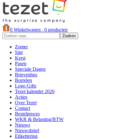
0
Winkelwagen
, 0 producten
Zoeken
Zomer
Sint
Kerst
Pasen
Speciale Dagen
Brievenbus
Borrelen
Logo Gifts
Tezet kalender 2026
Acties
Over Tezet
Contact
Bestelproces
WKR & Belasting/BTW
Nieuws
Nieuwsbrief
Etikettering