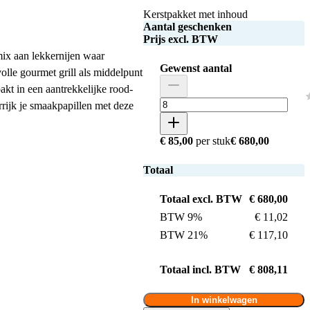
Kerstpakket met inhoud
Aantal geschenken
Prijs excl. BTW
mix aan lekkernijen waar
Gewenst aantal
volle gourmet grill als middelpunt
akt in een aantrekkelijke rood-
rrijk je smaakpapillen met deze
€ 85,00
per stuk
€ 680,00
Totaal
Totaal excl. BTW
€ 680,00
BTW 9%
€ 11,02
BTW 21%
€ 117,10
Totaal incl. BTW
€ 808,11
In winkelwagen