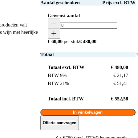
Aantal geschenken
Prijs excl. BTW
Gewenst aantal
 producten valt
 wijn met heerlijke
€ 60,00
per stuk
€ 480,00
Totaal
Totaal excl. BTW
€ 480,00
BTW 9%
€ 21,17
BTW 21%
€ 51,41
Totaal incl. BTW
€ 552,58
In winkelwagen
Offerte aanvragen
> €750 (excl. BTW) levering gratis