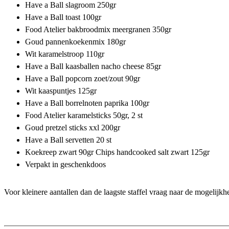
Have a Ball slagroom 250gr
Have a Ball toast 100gr
Food Atelier bakbroodmix meergranen 350gr
Goud pannenkoekenmix 180gr
Wit karamelstroop 110gr
Have a Ball kaasballen nacho cheese 85gr
Have a Ball popcorn zoet/zout 90gr
Wit kaaspuntjes 125gr
Have a Ball borrelnoten paprika 100gr
Food Atelier karamelsticks 50gr, 2 st
Goud pretzel sticks xxl 200gr
Have a Ball servetten 20 st
Koekreep zwart 90gr Chips handcooked salt zwart 125gr
Verpakt in geschenkdoos
Voor kleinere aantallen dan de laagste staffel vraag naar de mogelijk