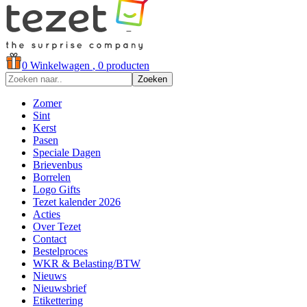
0
Winkelwagen
, 0 producten
Zoeken
Zomer
Sint
Kerst
Pasen
Speciale Dagen
Brievenbus
Borrelen
Logo Gifts
Tezet kalender 2026
Acties
Over Tezet
Contact
Bestelproces
WKR & Belasting/BTW
Nieuws
Nieuwsbrief
Etikettering