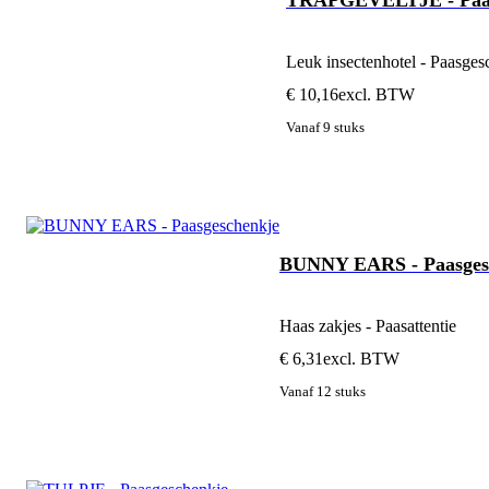
Leuk insectenhotel - Paasge
€ 10,16
excl. BTW
Vanaf 9 stuks
BUNNY EARS - Paasges
Haas zakjes - Paasattentie
€ 6,31
excl. BTW
Vanaf 12 stuks