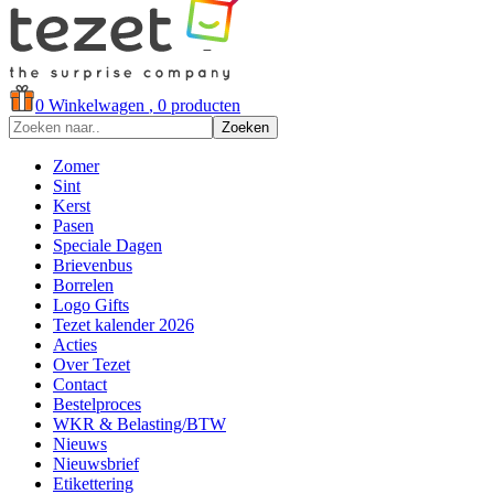
0
Winkelwagen
, 0 producten
Zoeken
Zomer
Sint
Kerst
Pasen
Speciale Dagen
Brievenbus
Borrelen
Logo Gifts
Tezet kalender 2026
Acties
Over Tezet
Contact
Bestelproces
WKR & Belasting/BTW
Nieuws
Nieuwsbrief
Etikettering