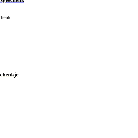
schenk
chenkje