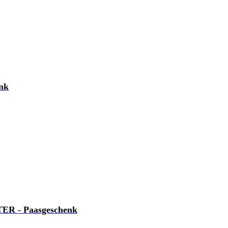
nk
R - Paasgeschenk