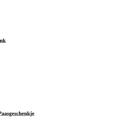
nk
aasgeschenkje