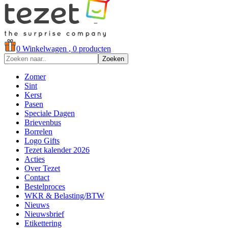
0
Winkelwagen
, 0 producten
Zoeken
Zomer
Sint
Kerst
Pasen
Speciale Dagen
Brievenbus
Borrelen
Logo Gifts
Tezet kalender 2026
Acties
Over Tezet
Contact
Bestelproces
WKR & Belasting/BTW
Nieuws
Nieuwsbrief
Etikettering