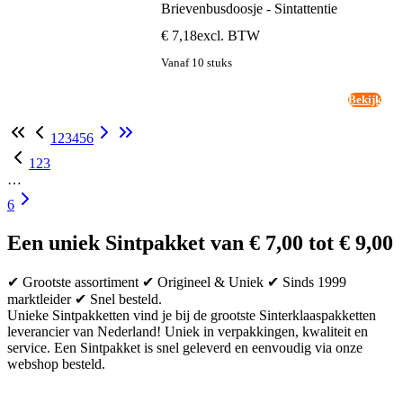
Brievenbusdoosje - Sintattentie
€ 7,18
excl. BTW
Vanaf 10 stuks
Bekijk
1
2
3
4
5
6
1
2
3
…
6
Een uniek Sintpakket van € 7,00 tot € 9,00
✔ Grootste assortiment ✔ Origineel & Uniek ✔ Sinds 1999
marktleider ✔ Snel besteld.
Unieke Sintpakketten vind je bij de grootste Sinterklaaspakketten
leverancier van Nederland! Uniek in verpakkingen, kwaliteit en
service. Een Sintpakket is snel geleverd en eenvoudig via onze
webshop besteld.