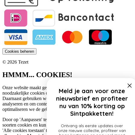
Cookies beheren
© 2026 Tezet
HMMM... COOKIES!
Onze website maakt gebruik van cookies. Zo gebruiken wij
Meld je aan voor onze
noodzakelijke cookies om de website functioneel te houden.
nieuwsbrief en profiteer
Daarnaast gebruiken we cookies om het verkeer op onze website te
analyseren en om content te personaliseren. Op deze manier
nu van 10% korting op
optimaliseren we de gebruikerservaring op onze website.
Sintpakketten!
Door op 'Aanpassen' te klikken, lees je meer over de specifieke
soorten cookies en kun je jouw voorkeuren aanpassen. Door op
Ontvang als eerste updates over
'Alle cookies toestaan' te klikken, ga je akkoord met het gebruik van
onze nieuwe collectie, profiteer van