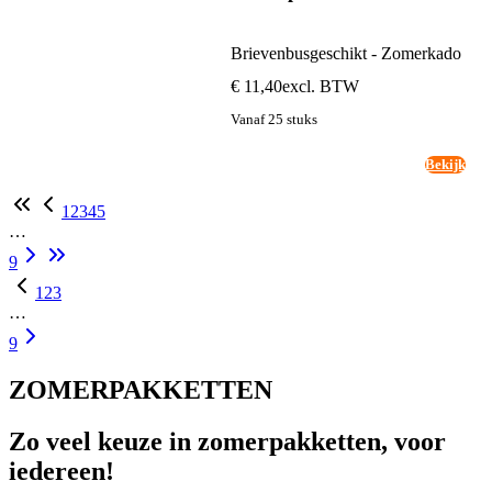
Brievenbusgeschikt - Zomerkado
€ 11,40
excl. BTW
Vanaf 25 stuks
Bekijk
1
2
3
4
5
…
9
1
2
3
…
9
ZOMERPAKKETTEN
Zo veel keuze in zomerpakketten, voor
iedereen!