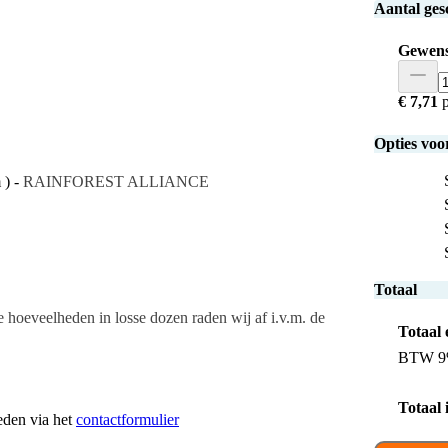
Aantal ge
Gewens
€ 7,71
p
Opties voo
 ) -
RAINFOREST ALLIANCE
Totaal
re hoeveelheden in losse dozen raden wij af i.v.m. de
Totaal
BTW 
Totaal
heden via het
contactformulier