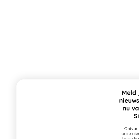
Meld je aan voor onze
nieuwsbrief en profiteer
nu van 10% korting op
Sintpakketten!
Ontvang als eerste updates over
onze nieuwe collectie, profiteer van
hoge kortingen en nog veel meer!