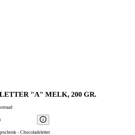
LETTER "A" MELK, 200 GR.
orraad
:
geschenk - Chocoladeletter