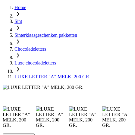
Home
Sint
Sinterklaasgeschenken pakketten
Chocoladeletters
Luxe chocoladeletters
LUXE LETTER "A" MELK, 200 GR.