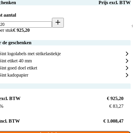
schenken
Prijs excl. BTW
t aantal
er stuk
€ 925,20
r de geschenken
Sint logolabels met strikelastiekje
Sint etiket 40 mm
Sint goed doel etiket
Sint kadopapier
 excl. BTW
€ 925,20
9%
€ 83,27
 incl. BTW
€ 1.008,47