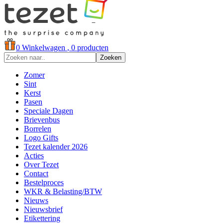
0
Winkelwagen
, 0 producten
Zoeken
Zomer
Sint
Kerst
Pasen
Speciale Dagen
Brievenbus
Borrelen
Logo Gifts
Tezet kalender 2026
Acties
Over Tezet
Contact
Bestelproces
WKR & Belasting/BTW
Nieuws
Nieuwsbrief
Etikettering