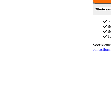
Offerte aa
> 
Be
Be
To
Voor kleine
contactform