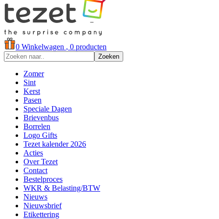
0
Winkelwagen
, 0 producten
Zoeken
Zomer
Sint
Kerst
Pasen
Speciale Dagen
Brievenbus
Borrelen
Logo Gifts
Tezet kalender 2026
Acties
Over Tezet
Contact
Bestelproces
WKR & Belasting/BTW
Nieuws
Nieuwsbrief
Etikettering