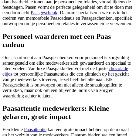
dankbaarheid te tonen aan je personeel en relaties, vooral tijdens de
feestdagen. Pasen vormt de perfecte gelegenheid om dit te doen met
een doordacht
Paasgeschenk
. Daarom specialiseren we ons in het
creëren van memorabele Paascadeaus en Paasgeschenken, specifiek
ontworpen om je personeel en relaties te verrassen en te verwennen.
Personeel waarderen met een Paas
cadeau
Ons assortiment aan Paasgeschenken voor personeel is zorgvuldig
samengesteld om elke medewerker zich gewaardeerd en speciaal te
laten voelen. Van luxe Paaspakketten vol met de fijnste
chocolade
eitjes
tot persoonlijke Paasattenties die een glimlach op het gezicht
van je medewerkers toveren, Tezet heeft het allemaal. Elk
Paasgeschenk is ontworpen om niet alleen de smaakpapillen te
verrukken, maar ook om een blijvende indruk van zorg en
waardering achter te laten.
Paasattentie medewerkers: Kleine
gebaren, grote impact
Een kleine
Paasattentie
kan een grote impact hebben op de moraal
en het welzijn van je medewerkers. Daarom bieden we een breed