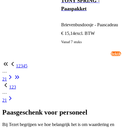
TONY SPRING -
Paaspakket
Brievenbusdoosje - Paascadeau
€ 15,14
excl. BTW
Vanaf 7 stuks
Bekijk
1
2
3
4
5
…
21
1
2
3
…
21
Paasgeschenk voor personeel
Bij Tezet begrijpen we hoe belangrijk het is om waardering en